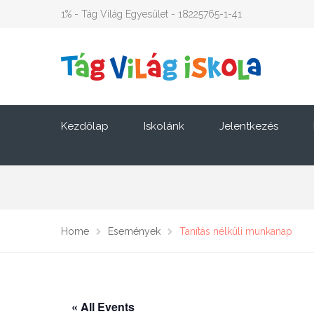
1% - Tág Világ Egyesület - 18225765-1-41
Kezdőlap
Iskolánk
Jelentkezés
Home
Események
Tanítás nélküli munkanap
« All Events