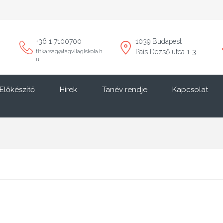
+36 1 7100700
1039 Budapest
Pais Dezső utca 1-3.
titkarsag@tagvilagiskola.h
u
Előkészítő
Hírek
Tanév rendje
Kapcsolat