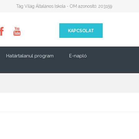
Tág Világ Általános Iskola - OM azonosító: 203159
KAPCSOLAT
Határtalanul program
E-napló