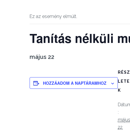
Ez az esemény elmúlt.
Tanítás nélküli 
május 22
RÉSZ
LETE
HOZZÁADOM A NAPTÁRAMHOZ
K
Dátu
:
máju
22