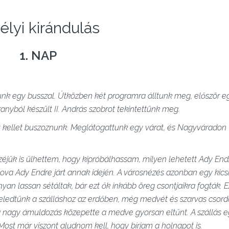
élyi kirándulás
1. NAP
tunk egy busszal. Útközben két programra álltunk meg, először e
yból készült II. András szobrot tekintettünk meg.
 kellet buszoznunk. Meglátogattunk egy várat, és Nagyváradon 
éjük is ülhettem, hogy kipróbálhassam, milyen lehetett Ady End
hova Ady Endre járt annak idején. A városnézés azonban egy kicsi
an lassan sétáltak, bár ezt ők inkább öreg csontjaikra fogták. 
eledtünk a szálláshoz az erdőben, még medvét és szarvas csordá
 a nagy ámuldozás közepette a medve gyorsan eltűnt. A szállás 
ost már viszont aludnom kell, hogy bírjam a holnapot is.