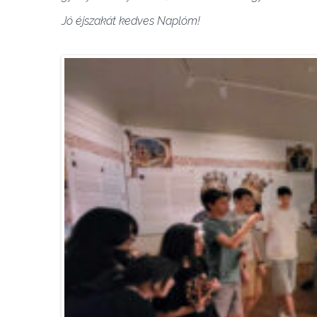
Jó éjszakát kedves Naplóm!