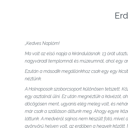
Erd
„Kedves Naplóm!
Ma volt az első napja a kirándulásnak. 13 órát utaz
nagyváradi templomnál és múzeumnál, ahol egy aran
Ezután a második megállónkhoz csak egy egy kicsit
néztünk.
A Holnaposok szoborcsoport különösen tetszett. Köz
egy asztalnál ülni. Ez után megnéztük a kávézót, a
döcögősen ment, ugyanis elég meleg volt, és néhány
már csak a szálláson álltunk meg. Ahogy egyre köz
láttunk. A medvéről sajnos nem készült fotó, mivel
gyönyörű helyen volt, az erdőben a hegyek között. M