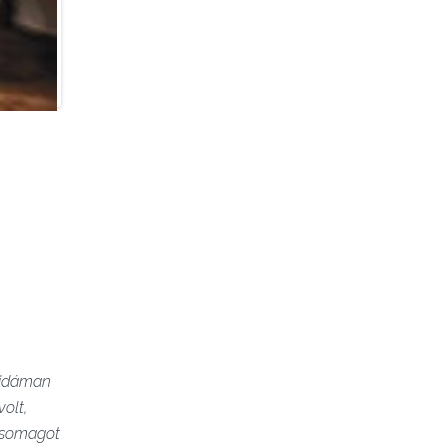
 vidáman
volt,
gcsomagot