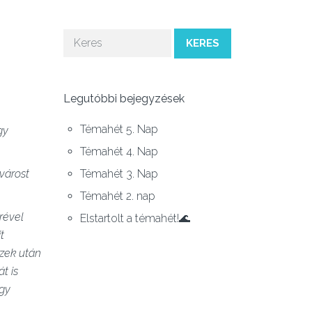
KERES
Legutóbbi bejegyzések
Témahét 5. Nap
gy
Témahét 4. Nap
Témahét 3. Nap
várost
Témahét 2. nap
rével
Elstartolt a témahét!🌊
t
Ezek után
t is
egy