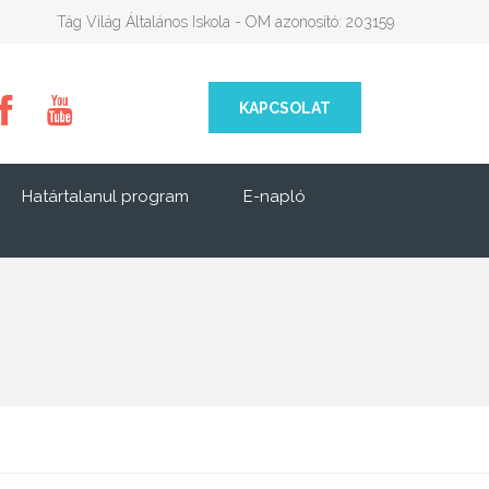
Tág Világ Általános Iskola - OM azonosító: 203159
KAPCSOLAT
Határtalanul program
E-napló