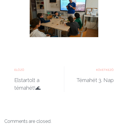
ELŐZŐ
KÖVETKEZŐ
Elstartolt a
Témahét 3. Nap
témahét!🌊
Comments are closed.