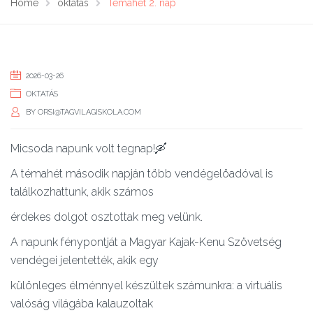
Home
oktatás
Témahét 2. nap
2026-03-26
OKTATÁS
BY
ORSI@TAGVILAGISKOLA.COM
Micsoda napunk volt tegnap!🛶
A témahét második napján több vendégelöadóval is
találkozhattunk, akik számos
érdekes dolgot osztottak meg velünk.
A napunk fénypontját a Magyar Kajak-Kenu Szövetség
vendégei jelentették, akik egy
különleges élménnyel készültek számunkra: a virtuális
valóság világába kalauzoltak