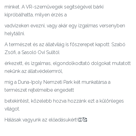
minket. A VR-szemüvegek segítségével bárki
kipróbálhatta, milyen érzés a
vadvizeken evezni, vagy akár egy izgalmas versenyben
helytállni.
A természet és az állatvilág is föszerepet kapott: Szabó
Zsófi, a Sasoló Ovi Sulitól
érkezett, és izgalmas, elgondolkodtató dolgokat mutatott
nekünk az állatvédelemról,
míg a Duna-Ipoly Nemzeti Park két munkatársa a
természet rejtelmeibe engedett
betekintést, közelebb hozva hozzánk ezt a különleges
világot.
Hálásak vagyunk az előadásukért!👏🥰