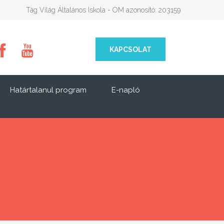
Tág Világ Általános Iskola - OM azonosító: 203159
KAPCSOLAT
Határtalanul program
E-napló