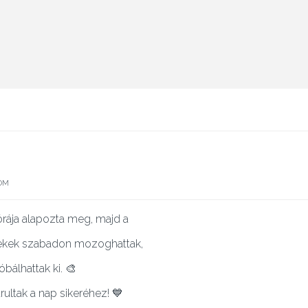
COM
órája alapozta meg, majd a
yerekek szabadon mozoghattak,
bálhattak ki. 🎨
ultak a nap sikeréhez! 💙