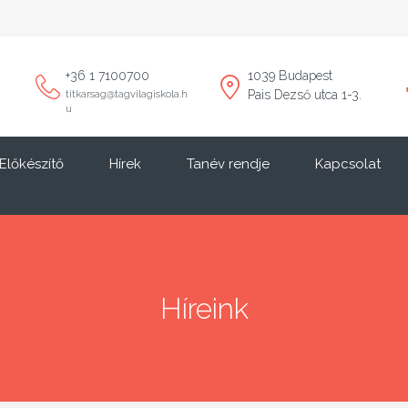
+36 1 7100700
1039 Budapest
Pais Dezső utca 1-3.
titkarsag@tagvilagiskola.h
u
Előkészítő
Hírek
Tanév rendje
Kapcsolat
Híreink