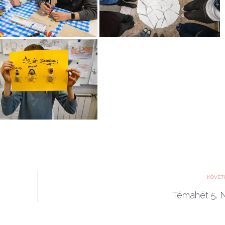
KÖVET
Témahét 5. 