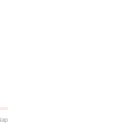
KEZŐ
Nap