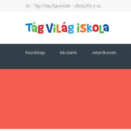
1% - Tág Világ Egyesület - 18225765-1-41
Kezdőlap
Iskolánk
Jelentkezés