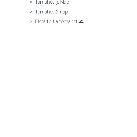
Témahét 3. Nap
Témahét 2. nap
Elstartolt a témahét!🌊