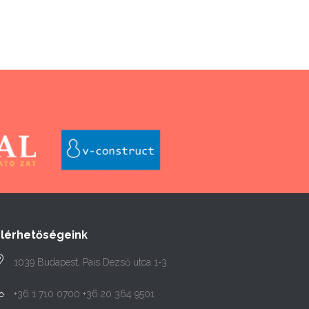
Elérhetőségeink
1039 Budapest, Pais Dezső utca 1-3.
+36 1 710 0700 +36 20 364 9501