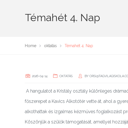
Témahét 4. Nap
Home
oktatás
Témahét 4. Nap
2026-04-14
OKTATÁS
BY
ORSI@TAGVILAGISKOLA.
A
hangulatot a Kristály osztály különleges dráma
főszerepet a Kavics Alkotótér vette át, ahol a g
alkothattak és izgalmas kézműves foglalkozást pró
Köszönjük a szülők támogatását, amellyel hozzájár