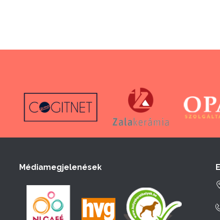
Médiamegjelenések