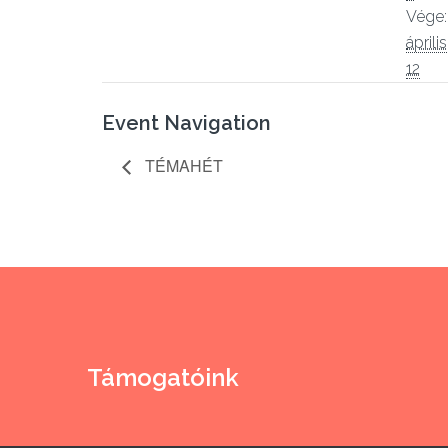
Vége:
április
12
Event Navigation
TÉMAHÉT
Támogatóink