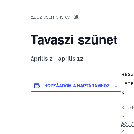
Ez az esemény elmúlt.
Tavaszi szünet
április 2
-
április 12
RÉSZ
LETE
HOZZÁADOM A NAPTÁRAMHOZ
K
Kezd
s:
április
2