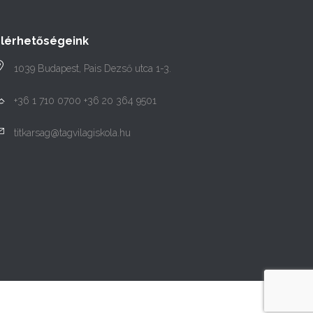
Elérhetőségeink
1039 Budapest, Pais Dezső utca 1-3.
+36 1 710 0700 +36 20 364 9501
titkarsag@tagvilagiskola.hu