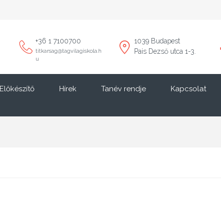
+36 1 7100700
1039 Budapest
Pais Dezső utca 1-3.
titkarsag@tagvilagiskola.h
u
Előkészítő
Hírek
Tanév rendje
Kapcsolat