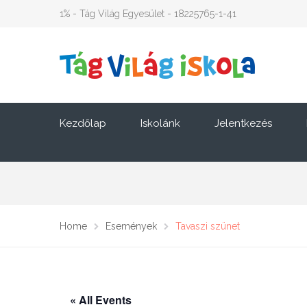
1% - Tág Világ Egyesület - 18225765-1-41
Kezdőlap
Iskolánk
Jelentkezés
Home
Események
Tavaszi szünet
« All Events