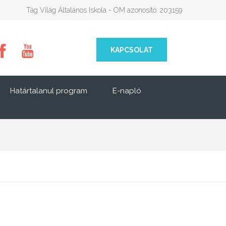
Tág Világ Általános Iskola - OM azonosító: 203159
KAPCSOLAT
Határtalanul program
E-napló