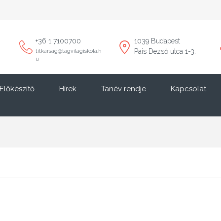
+36 1 7100700
1039 Budapest
Pais Dezső utca 1-3.
titkarsag@tagvilagiskola.h
u
Előkészítő
Hírek
Tanév rendje
Kapcsolat