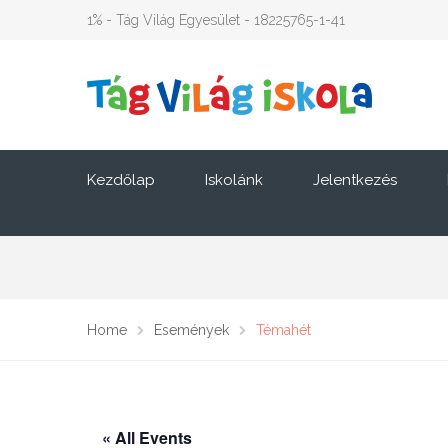
1% - Tág Világ Egyesület - 18225765-1-41
Kezdőlap
Iskolánk
Jelentkezés
Home
Események
Témahét
« All Events