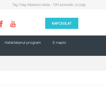
Tág Világ Általános Iskola - OM azonosító: 203159
KAPCSOLAT
Határtalanul program
E-napló