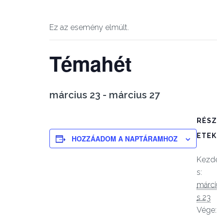
Ez az esemény elmúlt.
Témahét
március 23
-
március 27
RÉSZ
ETEK
HOZZÁADOM A NAPTÁRAMHOZ
Kezd
s:
márci
s 23
Vége: