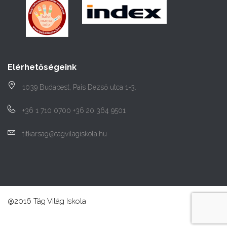
Elérhetőségeink
1039 Budapest, Pais Dezső utca 1-3.
+36 1 710 0700 +36 20 364 9501
titkarsag@tagvilagiskola.hu
@2016 Tág Világ Iskola