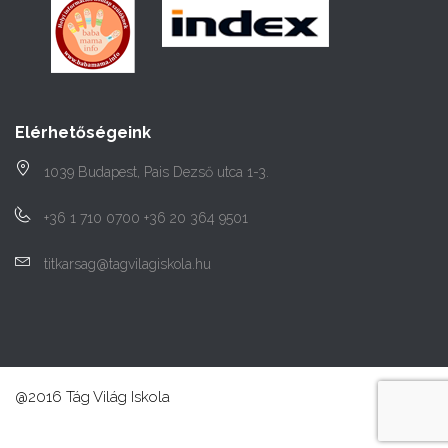
Elérhetőségeink
1039 Budapest, Pais Dezső utca 1-3.
+36 1 710 0700 +36 20 364 9501
titkarsag@tagvilagiskola.hu
@2016 Tág Világ Iskola