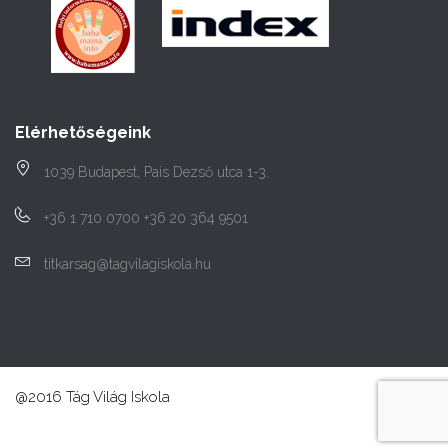
Elérhetőségeink
1039 Budapest, Pais Dezső utca 1-3.
+36 1 710 0700 +36 20 364 9501
titkarsag@tagvilagiskola.hu
@2016 Tág Világ Iskola