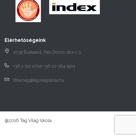
Elérhetőségeink
1039 Budapest, Pais Dezső utca 1-3.
+36 1 710 0700 +36 20 364 9501
titkarsag@tagvilagiskola.hu
@2016 Tág Világ Iskola