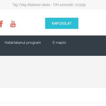
Tág Világ Általános Iskola - OM azonosító: 203159
KAPCSOLAT
Határtalanul program
E-napló