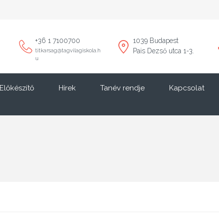
+36 1 7100700
1039 Budapest
Pais Dezső utca 1-3.
titkarsag@tagvilagiskola.h
u
Előkészítő
Hírek
Tanév rendje
Kapcsolat