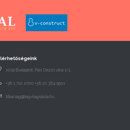
Elérhetőségeink
1039 Budapest, Pais Dezső utca 1-3.
+36 1 710 0700 +36 20 364 9501
titkarsag@tagvilagiskola.hu