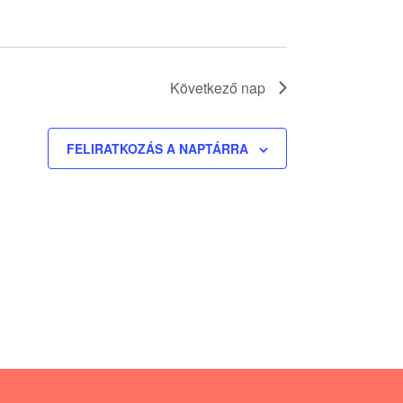
a
v
i
g
Következő nap
á
c
FELIRATKOZÁS A NAPTÁRRA
i
ó