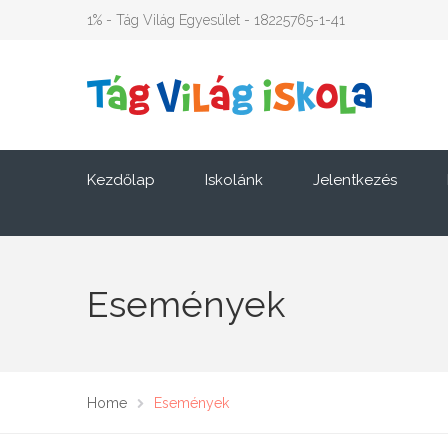
1% - Tág Világ Egyesület - 18225765-1-41
Kezdőlap
Iskolánk
Jelentkezés
Események
Home
Események