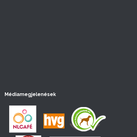
á
s
Médiamegjelenések