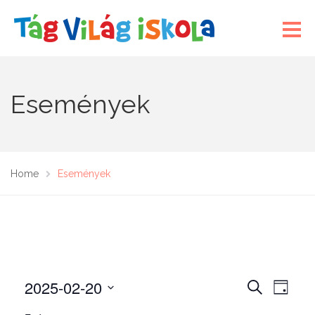
Események
Home
Események
2025-02-20
E
E
K
N
E
s
s
A
D
R