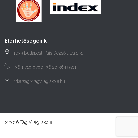
Elérhetőségeink
1039 Budapest, Pais Dezső utca 1-3.
+36 1 710 0700 +36 20 364 9501
titkarsag@tagvilagiskola.hu
@2016 Tág Világ Iskola