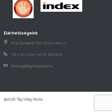
Elérhetőségeink
1039 Budapest, Pais Dezső utca 1-3.
+36 1 710 0700 +36 20 364 9501
titkarsag@tagvilagiskola.hu
@2016 Tág Világ Iskola