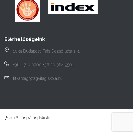
Elérhetőségeink
1039 Budapest, Pais Dezső utca 1-3.
+36 1 710 0700 +36 20 364 9501
titkarsag@tagvilagiskola.hu
@2016 Tág Világ Iskola