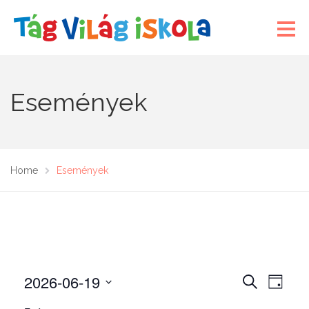
Események
Home
Események
2026-06-19
E
E
K
N
E
s
s
A
D
R