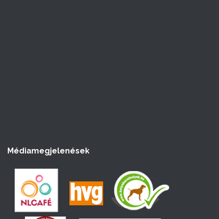
á
s
Médiamegjelenések