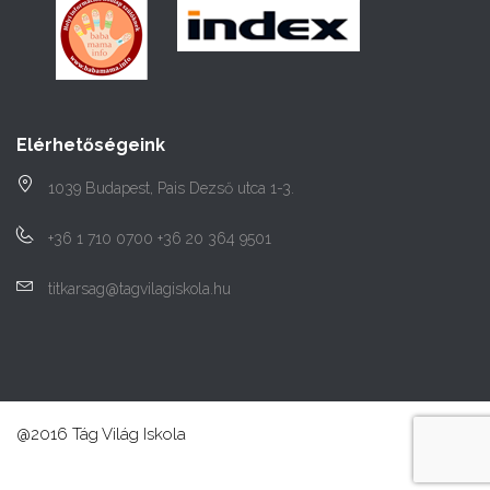
Elérhetőségeink
1039 Budapest, Pais Dezső utca 1-3.
+36 1 710 0700 +36 20 364 9501
titkarsag@tagvilagiskola.hu
@2016 Tág Világ Iskola