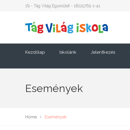
1% - Tág Világ Egyesület - 18225765-1-41
Kezdőlap
Iskolánk
Jelentkezés
Események
Home
Események