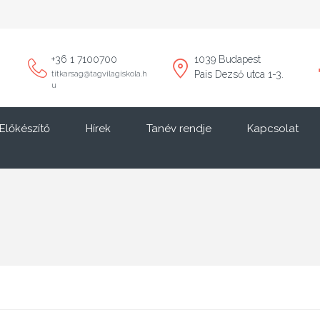
+36 1 7100700
1039 Budapest
Pais Dezső utca 1-3.
titkarsag@tagvilagiskola.h
u
Előkészítő
Hírek
Tanév rendje
Kapcsolat