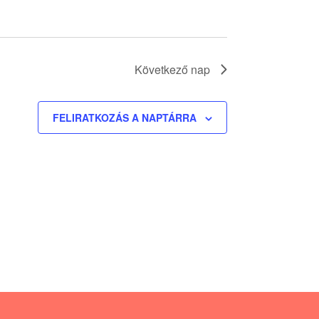
a
v
i
g
Következő nap
á
c
FELIRATKOZÁS A NAPTÁRRA
i
ó