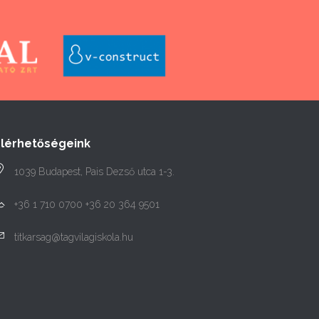
Elérhetőségeink
1039 Budapest, Pais Dezső utca 1-3.
+36 1 710 0700 +36 20 364 9501
titkarsag@tagvilagiskola.hu