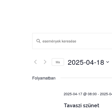
E
Í
s
r
e
j
a
m
2025-04-18
Ma
b
é
D
e
n
á
Folyamatban
a
y
t
k
u
e
e
2025-04-17 @ 08:00
-
2025-0
m
k
r
k
e
Tavaszi szünet
k
i
s