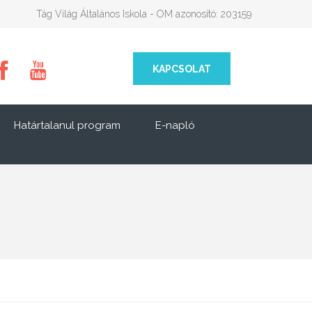
Tág Világ Általános Iskola - OM azonosító: 203159
KAPCSOLAT
Határtalanul program
E-napló