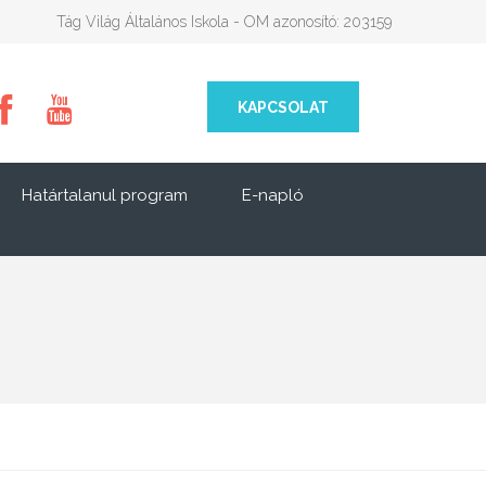
Tág Világ Általános Iskola - OM azonosító: 203159
KAPCSOLAT
Határtalanul program
E-napló