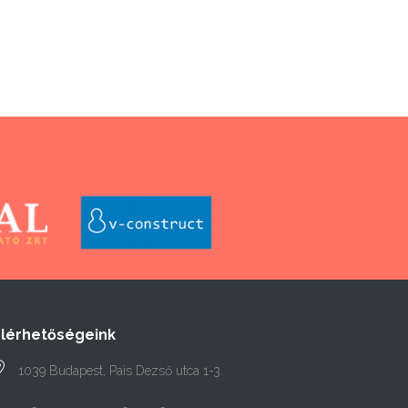
Elérhetőségeink
1039 Budapest, Pais Dezső utca 1-3.