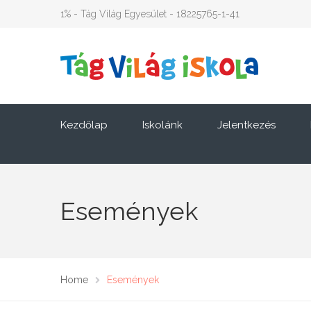
1% - Tág Világ Egyesület - 18225765-1-41
Kezdőlap
Iskolánk
Jelentkezés
Események
Home
Események