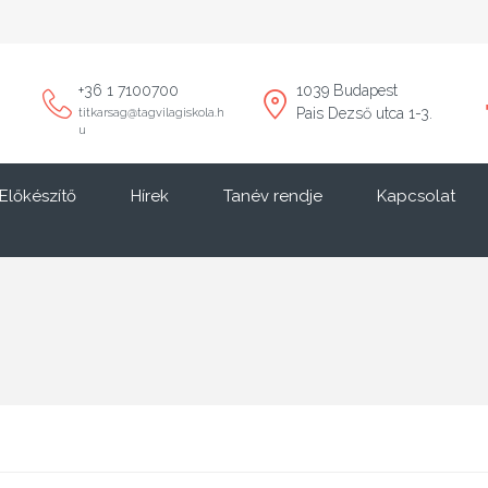
+36 1 7100700
1039 Budapest
Pais Dezső utca 1-3.
titkarsag@tagvilagiskola.h
u
Előkészítő
Hírek
Tanév rendje
Kapcsolat