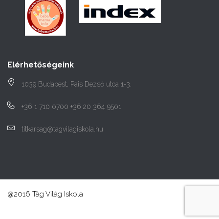
Elérhetőségeink
1039 Budapest, Pais Dezső utca 1-3.
+36 1 710 0700 +36 20 364 9501
titkarsag@tagvilagiskola.hu
@2016 Tág Világ Iskola