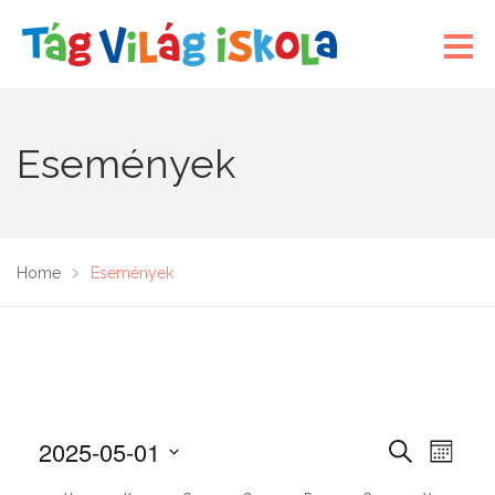
Események
Home
Események
2025-05-01
E
E
K
H
E
s
s
Ó
D
R