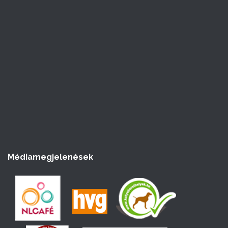
á
s
Médiamegjelenések