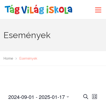
Események
Home
Események
2024-09-01
 - 
2025-01-17
E
E
K
L
E
s
s
I
D
R