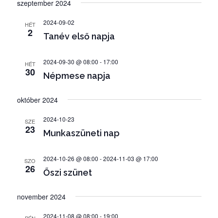
e
szeptember 2024
S
á
E
e
T
m
S
t
A
2024-09-02
m
HÉT
E
é
2
u
T
Tanév első napja
é
n
T
m
y
n
K
k
2024-09-30 @ 08:00
-
17:00
I
n
HÉT
y
i
30
F
Népmese napja
é
E
v
e
z
J
á
k
október 2024
e
E
l
Z
t
k
É
2024-10-23
a
SZE
n
23
S
e
Munkaszüneti nap
s
a
r
z
v
t
2024-10-26 @ 08:00
-
2024-11-03 @ 17:00
e
i
SZO
26
á
Őszi szünet
g
s
s
á
é
november 2024
a
c
s
i
.
2024-11-08 @ 08:00
-
19:00