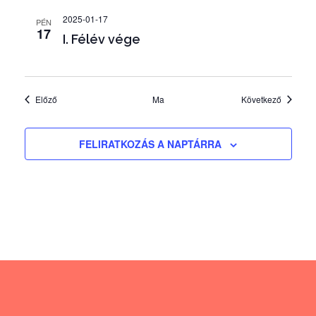
á
2025-01-17
PÉN
17
s
I. Félév vége
Események
Esemény
Előző
Ma
Következő
FELIRATKOZÁS A NAPTÁRRA