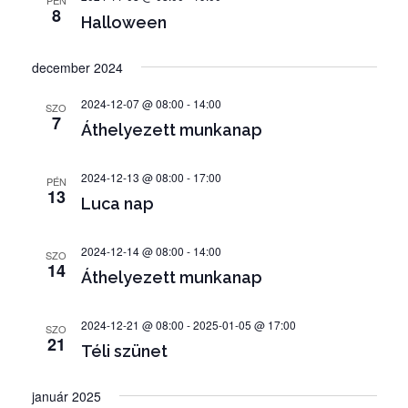
PÉN
e
ó
8
Halloween
é
s
december 2024
n
2024-12-07 @ 08:00
-
14:00
SZO
é
7
Áthelyezett munkanap
z
e
2024-12-13 @ 08:00
-
17:00
PÉN
13
t
Luca nap
v
2024-12-14 @ 08:00
-
14:00
SZO
á
14
Áthelyezett munkanap
l
a
2024-12-21 @ 08:00
-
2025-01-05 @ 17:00
SZO
21
s
Téli szünet
z
január 2025
t