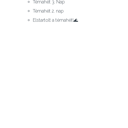
Témahét 3. Nap
Témahét 2. nap
Elstartolt a témahét!🌊