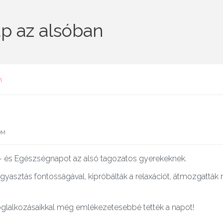
p az alsóban
n
OM
rt- és Egészségnapot az alsó tagozatos gyerekeknek.
asztás fontosságával, kipróbálták a relaxációt, átmozgatták
glalkozásaikkal még emlékezetesebbé tették a napot!