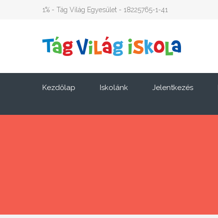
1% - Tág Világ Egyesület - 18225765-1-41
Kezdőlap
Iskolánk
Jelentkezés