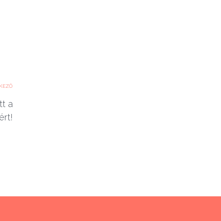
KEZŐ
t a
ért!