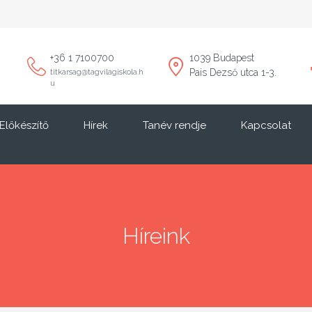
+36 1 7100700
1039 Budapest
Pais Dezső utca 1-3.
titkarsag@tagvilagiskola.h
u
Előkészítő
Hírek
Tanév rendje
Kapcsolat
Híreink