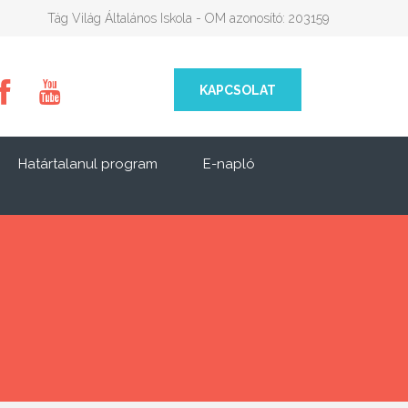
Tág Világ Általános Iskola - OM azonosító: 203159
KAPCSOLAT
Határtalanul program
E-napló