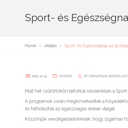
Sport- és Egészségna
Home
oktatás
Sport- és Egészségnap az alsóba
2025-10-14
OKTATÁS
BY
ORSI@TAGVILAGISKOLA.C
Múlt hét csütörtökön tartottuk iskolánkban a Spo
A programok során megismerkedtek a folyadékfogy
és felfedezték az egészséges ételek világát.
Köszönjük vendégelőadóinknak, hogy izgalmas fo