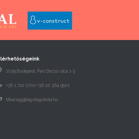
Elérhetőségeink
1039 Budapest, Pais Dezső utca 1-3.
+36 1 710 0700 +36 20 364 9501
titkarsag@tagvilagiskola.hu