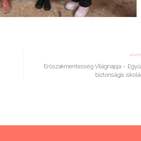
KÖVET
Erőszakmentesség Világnapja – Együt
biztonságis iskolá