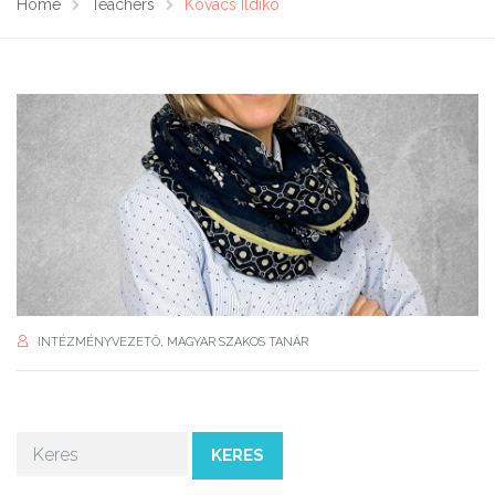
Home
Teachers
Kovács Ildikó
INTÉZMÉNYVEZETŐ, MAGYAR SZAKOS TANÁR
KERES