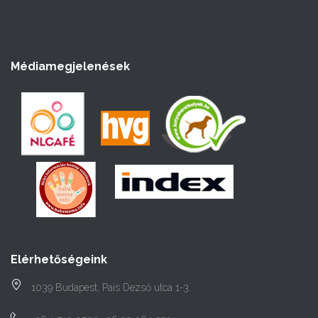
Médiamegjelenések
Elérhetőségeink
1039 Budapest, Pais Dezső utca 1-3.