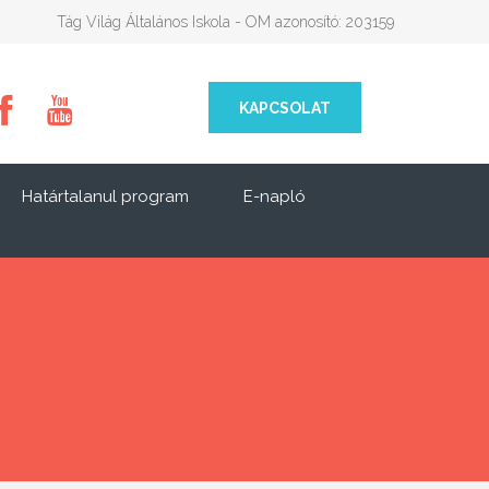
Tág Világ Általános Iskola - OM azonosító: 203159
KAPCSOLAT
Határtalanul program
E-napló