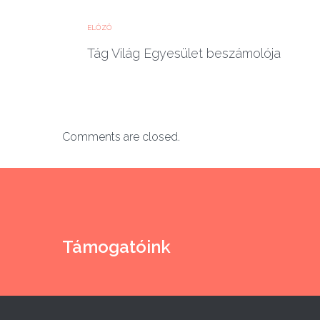
ELŐZŐ
Tág Világ Egyesület beszámolója
Comments are closed.
Támogatóink