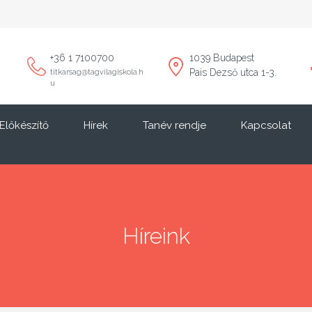
+36 1 7100700
1039 Budapest
Pais Dezső utca 1-3.
titkarsag@tagvilagiskola.h
u
Előkészítő
Hírek
Tanév rendje
Kapcsolat
Híreink