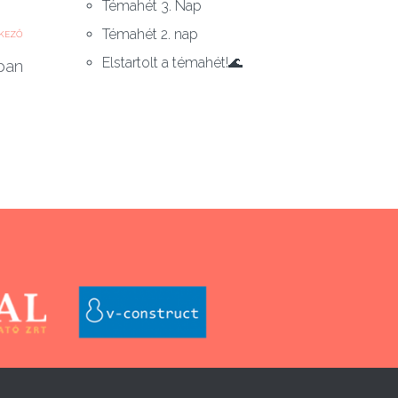
Témahét 3. Nap
Témahét 2. nap
KEZŐ
Elstartolt a témahét!🌊
ban