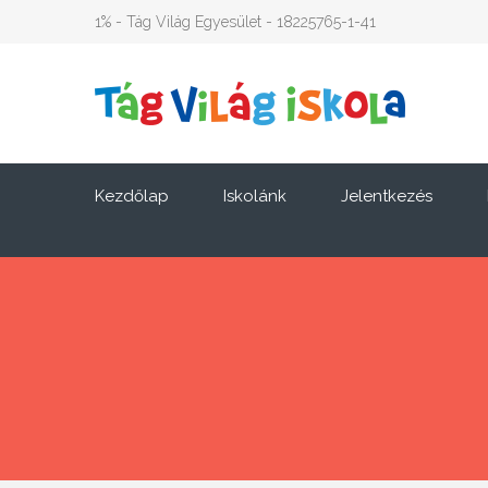
1% - Tág Világ Egyesület - 18225765-1-41
Kezdőlap
Iskolánk
Jelentkezés