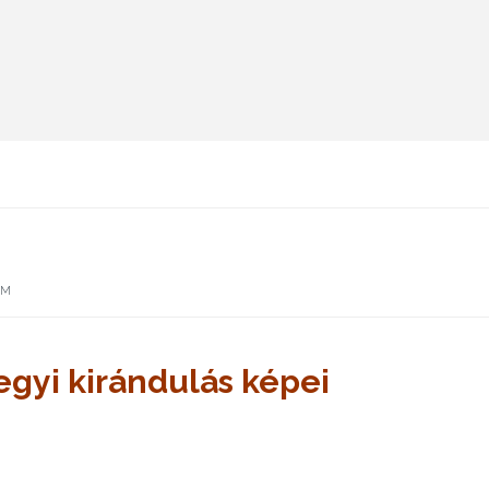
OM
gyi kirándulás képei