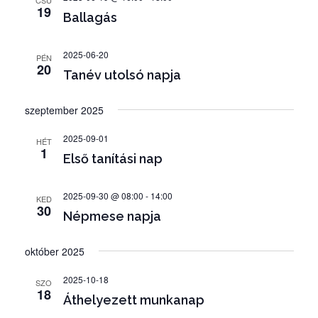
CSÜ
e
ó
19
Ballagás
é
s
2025-06-20
PÉN
20
n
Tanév utolsó napja
é
szeptember 2025
z
e
2025-09-01
HÉT
1
t
Első tanítási nap
v
2025-09-30 @ 08:00
-
14:00
KED
á
30
Népmese napja
l
a
október 2025
s
2025-10-18
SZO
z
18
Áthelyezett munkanap
t