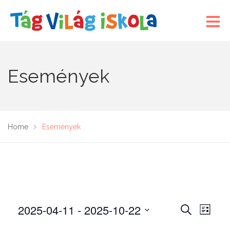
Események
Home
Események
2025-04-11
 - 
2025-10-22
E
E
K
L
E
s
s
I
D
R