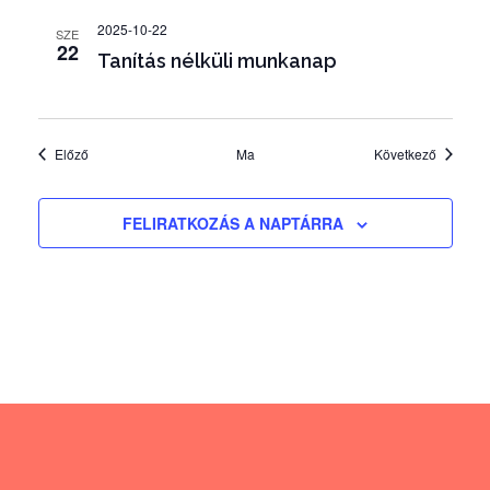
á
2025-10-22
SZE
22
s
Tanítás nélküli munkanap
Események
Esemény
Előző
Ma
Következő
FELIRATKOZÁS A NAPTÁRRA