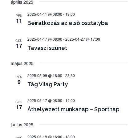
e
április 2025
S
á
E
e
T
m
S
t
A
2025-04-11 @ 08:00
-
19:00
m
PÉN
E
é
11
u
T
Beiratkozás az első osztályba
é
n
T
m
y
n
K
k
2025-04-17 @ 08:00
-
2025-04-27 @ 17:00
I
n
CSÜ
y
i
17
F
Tavaszi szünet
é
E
v
e
z
J
á
k
május 2025
e
E
l
Z
t
k
É
2025-05-09 @ 18:00
-
23:30
a
PÉN
n
9
S
e
Tág Világ Party
s
a
r
z
v
t
2025-05-17 @ 08:00
-
14:00
e
i
SZO
17
á
Áthelyezett munkanap – Sportnap
g
s
s
á
é
június 2025
a
c
s
i
.
2025-06-19 @ 16:00
-
18:00